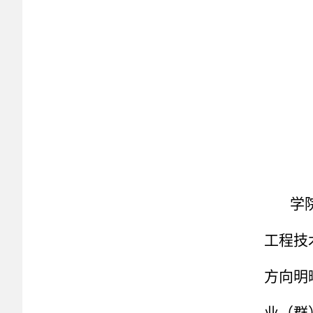
学
工程技
方向明
业（群