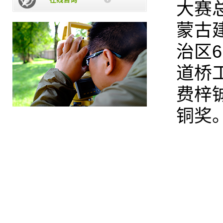
大赛
蒙古
治区
道桥
费梓
铜奖