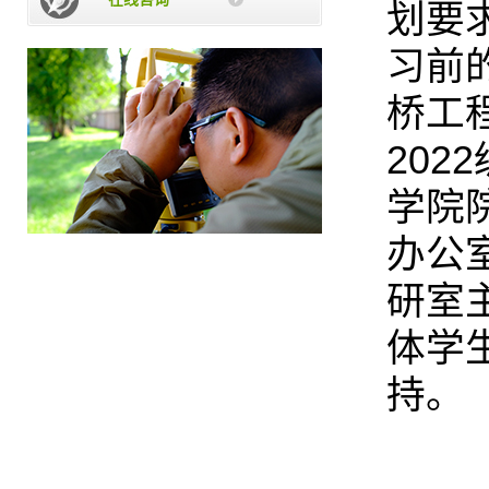
划要
习前
桥工
20
学院
办公
研室
体学
持。