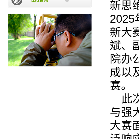
新思
202
新大
斌、
院办
成以
赛。
此
与强
大赛